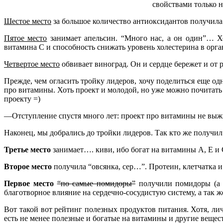
свойствами только н
Шестое место
за большое количество антиоксидантов получила б
Пятое место
занимает апельсин. “Много нас, а он один”… Хо
витамина С и способность снижать уровень холестерина в орга
Четвертое место
обвивает виноград. Он и сердце бережет и от р
Прежде, чем огласить тройку лидеров, хочу поделиться еще о
про витамины. Хоть проект и молодой, но уже можно почитат
проекту =)
—Отступление спустя много лет: проект про витамины не выж
Наконец, мы добрались до тройки лидеров. Так кто же получи
Третье место
занимает…. киви, ибо богат на витамины А, Е и
Второе место
получила “овсянка, сер…”. Протеин, клетчатка и
Первое место
“по самые помидоры”
получили помидоры (а в
благотворное влияние на сердечно-сосудистую систему, а так ж
Вот такой вот рейтинг полезных продуктов питания. Хотя, ли
есть не менее полезные и богатые на витамины и другие вещес