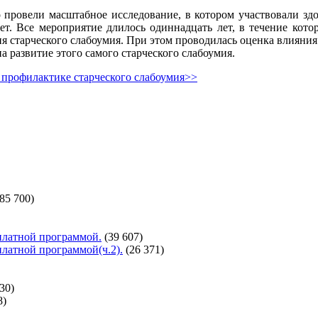
провели масштабное исследование, в котором участвовали здо
ет. Все мероприятие длилось одиннадцать лет, в течение кот
ия старческого слабоумия. При этом проводилась оценка влияния
а развитие этого самого старческого слабоумия.
 профилактике старческого слабоумия>>
(85 700)
сплатной программой.
(39 607)
сплатной программой(ч.2).
(26 371)
30)
8)