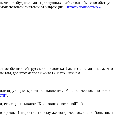
ными
возбудителями
простудных заболеваний
,
способствует
моче
половой
системы
от
инфекций
.
Читать полностью »
т особенностей русского человека (мы-то с вами знаем, что
там, где этот человек живет). Итак, начнем.
илизирующие кровяное давление. А еще чеснок позволяет
сти”
.
ти, его еще называют “Клоповник посевной” =)
в крови. Интересно, почему же тогда чеснок, с еще большими