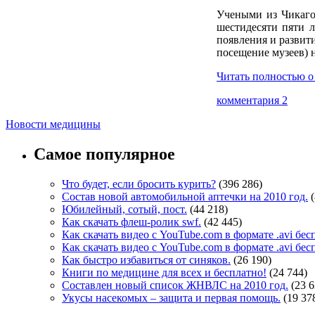
Учеными из Чикаго 
шестидесяти пяти л
появления и развит
посещение музеев) н
Читать полностью о
комментария 2
Новости медицины
Самое популярное
Что будет, если бросить курить?
(396 286)
Состав новой автомобильной аптечки на 2010 год.
Юбилейный, сотый, пост.
(44 218)
Как скачать флеш-ролик swf.
(42 445)
Как скачать видео с YouTube.com в формате .avi бе
Как скачать видео с YouTube.com в формате .avi бе
Как быстро избавиться от синяков.
(26 190)
Книги по медицине для всех и бесплатно!
(24 744)
Составлен новый список ЖНВЛС на 2010 год.
(23 6
Укусы насекомых – защита и первая помощь.
(19 37