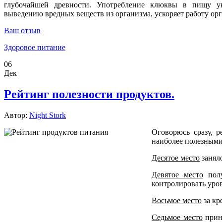
глубочайшей
древности
.
Употребление клюквы в пищу
у
выведению
вредных
веществ из организма
,
ускоряет
работу
ор
Ваш отзыв
Здоровое питание
06
Дек
Рейтинг полезности продуктов.
Автор:
Night Stork
Оговорюсь сразу, р
наиболее полезными 
Десятое место
заняло
Девятое место
полу
контролировать уров
Восьмое место
за кр
Седьмое место
прина