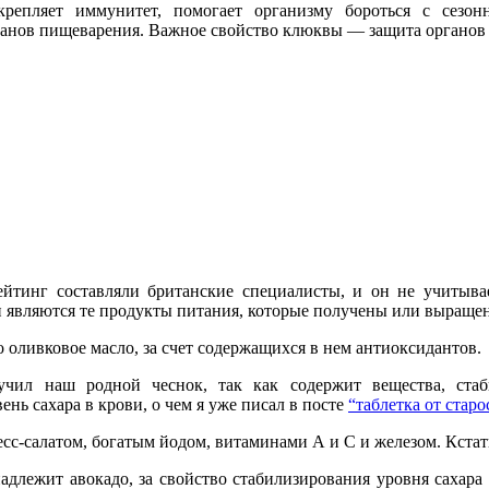
крепляет
иммунитет,
помогает организму
бороться
с
сезон
ганов пищеварения
.
Важное свойство клюквы — з
ащита
органов
ейтинг составляли британские специалисты, и он не учитывае
являются те продукты питания, которые получены или выращены 
 оливковое масло, за счет содержащихся в нем антиоксидантов.
чил наш родной чеснок, так как содержит вещества, стаб
ень сахара в крови, о чем я уже писал в посте
“таблетка от старо
есс-салатом, богатым йодом, витаминами А и С и железом. Кста
длежит авокадо, за свойство стабилизирования уровня сахара 