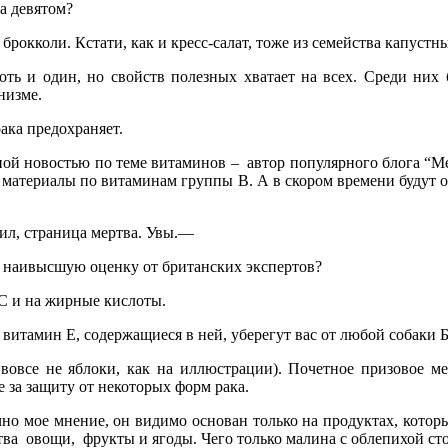
а девятом?
рокколи. Кстати, как и кресс-салат, тоже из семейства капустн
ть и один, но свойств полезных хватает на всех. Среди них
низме.
ака предохраняет.
дной новостью по теме витаминов – автор популярного блога “
ь материалы по витаминам группы В. А в скором времени будут 
ил, страница мертва. Увы.—
л наивысшую оценку от британских экспертов?
 С и на жирные кислоты.
 витамин Е, содержащиеся в ней, уберегут вас от любой собаки 
овсе не яблоки, как на иллюстрации). Почетное призовое ме
е за защиту от некоторых форм рака.
чно мое мнение, он видимо основан только на продуктах, котор
тва овощи, фрукты и ягоды. Чего только малина с облепихой сто