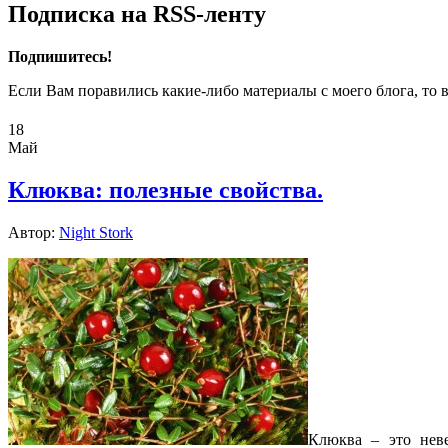
Подписка на RSS-ленту
Подпишитесь!
Если Вам поравились какие-либо материалы с моего блога, то 
18
Май
Клюква: полезные свойства.
Автор:
Night Stork
Клюква
–
это
нев