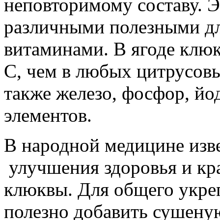
неповторимому
составу
.
Э
различными
полезными
д
витаминами
.
В
ягоде
клю
C
,
чем
в
любых
цитрусов
также
железо
,
фосфор
,
йо
элементов
.
В
народной медицине
изв
улучшения
здоровья
и
кр
клюквы
.
Для
общего
укре
полезно
добавить
сушену