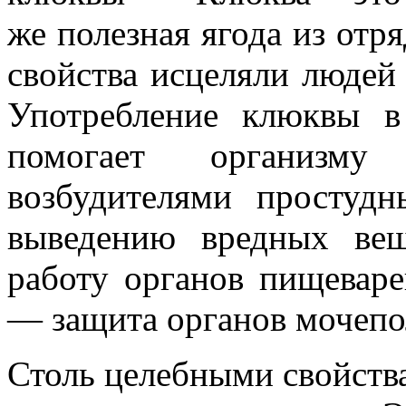
же
полезная
ягода
из
отря
свойства
исцеляли
людей
Употребление клюквы
помогает организму
возбудителями
простудн
выведению
вредных
ве
работу
органов пищеваре
— з
ащита
органов
моче
по
Столь
целебными
свойств