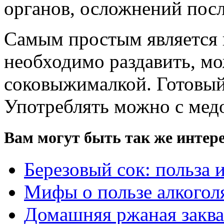
органов
,
осложнений
пос
Самым
простым
является
необходимо
раздавить
,
мо
соковыжималкой
.
Готовы
Употреблять
можно
с
мед
Вам могут быть так же интере
Березовый сок: польза и
Мифы о пользе алкогол
Домашняя ржаная заквас