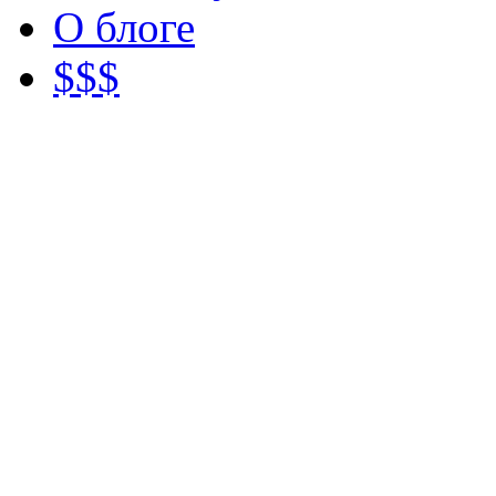
О блоге
$$$