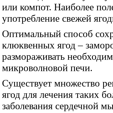
или
компот
.
Наиболее
пол
употребление
свежей
яго
Оптимальный
способ
сох
клюквенных
ягод
–
замор
размораживать
необходим
микроволновой
печи
.
Существует
множество
ре
ягод
для
лечения
таких
бо
заболевания
сердечной
м