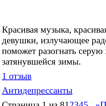
Красивая музыка, красива
девушки, излучающее радо
поможет разогнать серую
затянувшейся зимы.
1 отзыв
Антидепрессанты
Страница 1 из 8
1
2
3
4
5
...
»
П