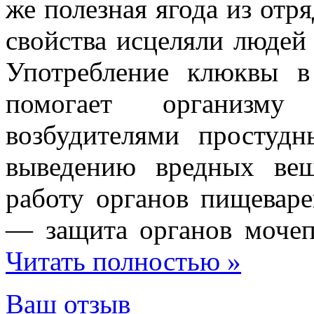
же
полезная
ягода
из
отря
свойства
исцеляли
людей
Употребление клюквы
помогает организму
возбудителями
простудн
выведению
вредных
ве
работу
органов пищеваре
— з
ащита
органов
моче
Читать полностью »
Ваш отзыв