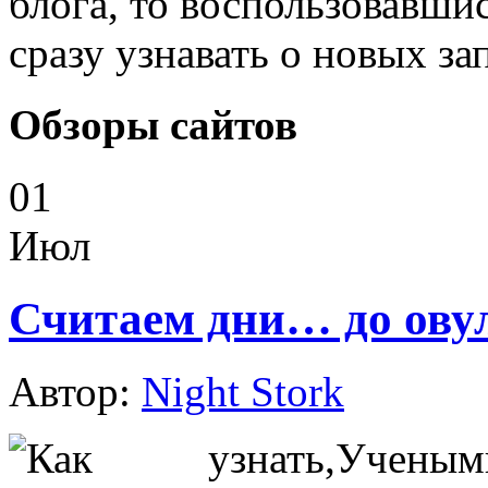
блога, то воспользовавши
сразу узнавать о новых за
Обзоры сайтов
01
Июл
Считаем дни… до ову
Автор:
Night Stork
Учены