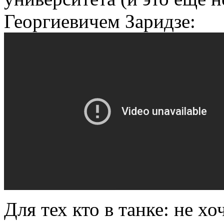
Георгиевичем Заридзе:
Для тех кто в танке: не х