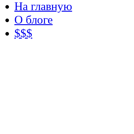
На главную
О блоге
$$$