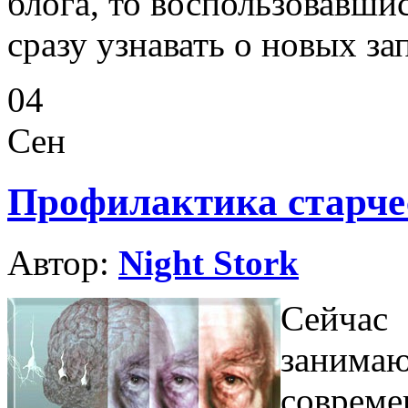
блога, то воспользовавши
сразу узнавать о новых за
04
Сен
Профилактика старчес
Автор:
Night Stork
Сейча
заним
соврем