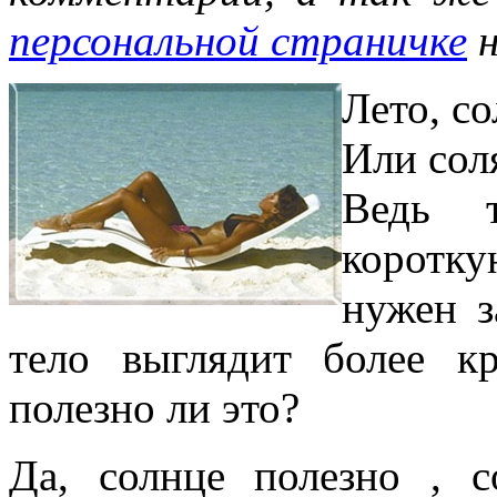
персональной страничке
н
Лето, со
Или сол
Ведь т
коротку
нужен з
тело выглядит более 
полезно ли это?
Да, солнце полезно , 