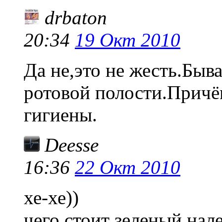
drbaton
20:34
19 Окт 2010
Да не,это не жесть.Быв
ротовой полости.Причё
гигиены.
Deesse
16:36
22 Окт 2010
хе-хе))
чего стоит зеленый нале