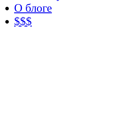
О блоге
$$$