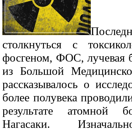
После
столкнуться с токсико
фосгеном, ФОС, лучевая 
из Большой Медицинско
рассказывалось о иссле
более полувека проводил
результате атомной 
Нагасаки. Изначаль