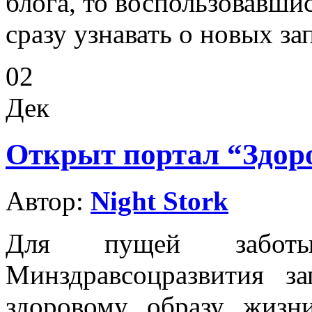
блога, то воспользовавши
сразу узнавать о новых за
02
Дек
Открыт портал “Здоро
Автор:
Night Stork
Для пущей забот
Минздравсоцразвития з
здоровому образу жиз