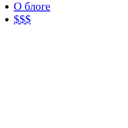
О блоге
$$$