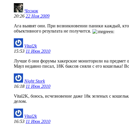
Чеснок
20:26
22 Ноя 2009
Ага выявят они. При возникновении паники каждый, кто с
объективного результата не получится.
Vital2k
15:53
11 Июн 2010
Лучше б они форумы хакерские мониторили на предмет от
Маул недавно писал, 18K баксов сняли с его кошелька! Во
Night Stork
16:18
11 Июн 2010
Vital2K, боюсь, исчезновение даже 18к зеленых с кошель
делом.
Vital2k
16:53
11 Июн 2010