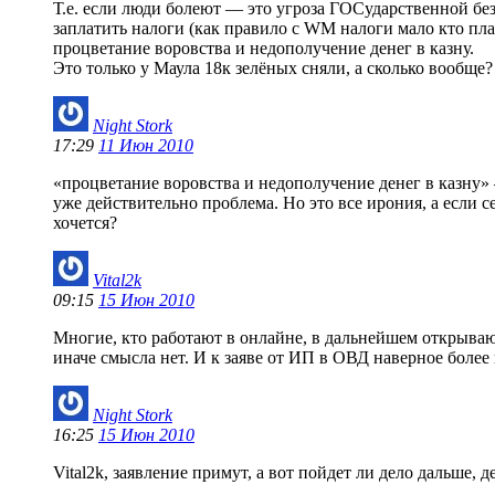
Т.е. если люди болеют — это угроза ГОСударственной безо
заплатить налоги (как правило с WM налоги мало кто пла
процветание воровства и недополучение денег в казну.
Это только у Маула 18к зелёных сняли, а сколько вообще?
Night Stork
17:29
11 Июн 2010
«процветание воровства и недополучение денег в казну» 
уже действительно проблема. Но это все ирония, а если с
хочется?
Vital2k
09:15
15 Июн 2010
Многие, кто работают в онлайне, в дальнейшем открываю
иначе смысла нет. И к заяве от ИП в ОВД наверное более 
Night Stork
16:25
15 Июн 2010
Vital2k, заявление примут, а вот пойдет ли дело дальше, 