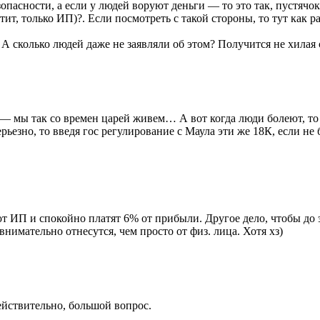
пасности, а если у людей воруют деньги — то это так, пустячок.
тит, только ИП)?. Если посмотреть с такой стороны, то тут как 
 А сколько людей даже не заявляли об этом? Получится не хилая
— мы так со времен царей живем… А вот когда люди болеют, то о
ерьезно, то введя гос регулирование с Маула эти же 18К, если не
т ИП и спокойно платят 6% от прибыли. Другое дело, чтобы до э
внимательно отнесутся, чем просто от физ. лица. Хотя хз)
действительно, большой вопрос.