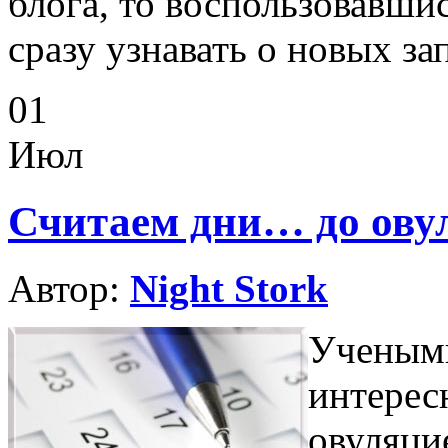
блога, то воспользовавши
сразу узнавать о новых за
01
Июл
Считаем дни… до ову
Автор:
Night Stork
Учены
интере
овуляци