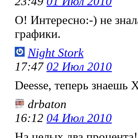
23:49
01 Июл 2010
О! Интересно:-) не зна
графики.
Night Stork
17:47
02 Июл 2010
Deesse, теперь знаешь 
drbaton
16:12
04 Июл 2010
На целых два процента