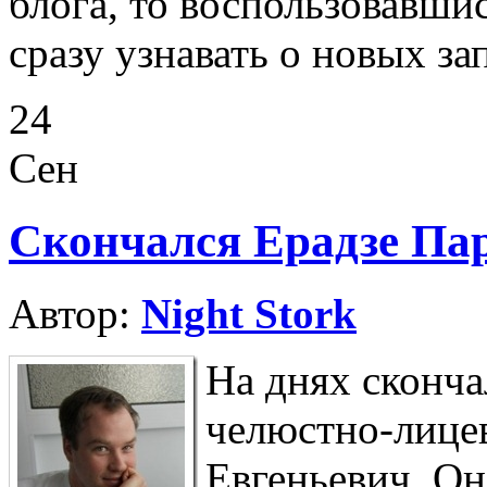
блога, то воспользовавши
сразу узнавать о новых за
24
Сен
Скончался Ерадзе Па
Автор:
Night Stork
На днях сконча
челюстно-лице
Евгеньевич. О