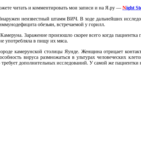
можете читать и комментировать мои записи и на Я.ру —
N
ight S
обнаружен неизвестный штамм ВИЧ. В ходе дальнейших исследо
иммунодефицита обезьян, встречаемой у горилл.
 Камеруна. Заражение произошло скорее всего когда пациентка 
не употребляла в пищу их мяса.
городе камерунской столицы Яунде. Женщина отрицает контакт
особность вируса размножаться в ультурах человеческих клето
о требует дополнительных исследований. У самой же пациентки 