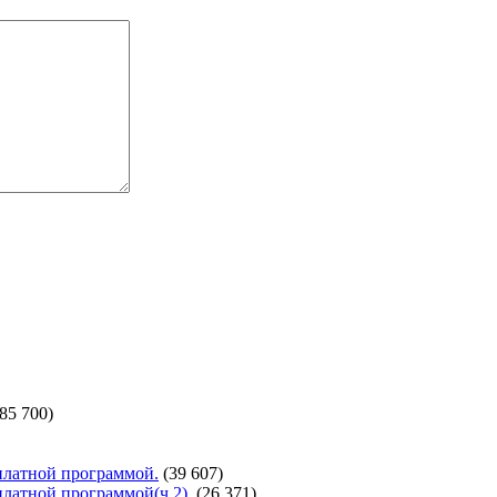
(85 700)
сплатной программой.
(39 607)
сплатной программой(ч.2).
(26 371)