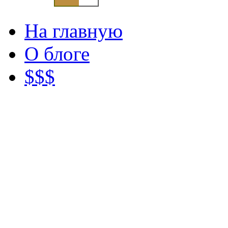
На главную
О блоге
$$$