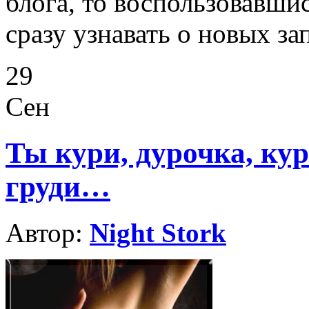
блога, то воспользовавши
сразу узнавать о новых за
29
Сен
Ты кури, дурочка, ку
груди…
Автор:
Night Stork