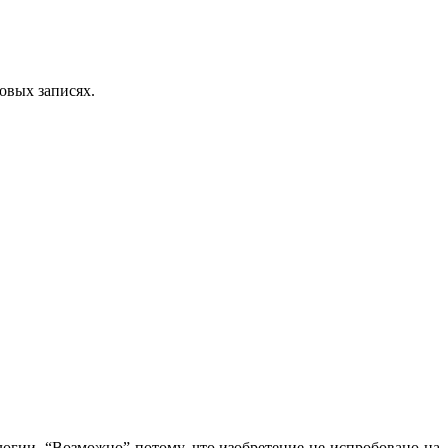
овых записях.
огии. “Возможно” потому, что изобретение не испробовано на