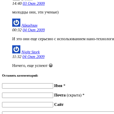
14:40
03 Окт 2009
молодцы они, эти ученые)
Айкидзин
00:32
04 Окт 2009
И это они еще серьезно с использованием нано-технологи
Night Stork
11:32
04 Окт 2009
Ничего, еще успеют 😀
Оставить комментарий:
Имя
*
Почта
(скрыта) *
Сайт