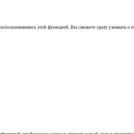
воспользовавшись этой функцией, Вы сможете сразу узнавать о н
бретений швейцарских ученых откроет новый этап в травматол