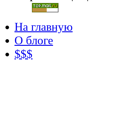
На главную
О блоге
$$$