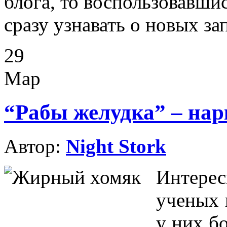
блога, то воспользовавши
сразу узнавать о новых за
29
Мар
“Рабы желудка” – на
Автор:
Night Stork
Интере
ученых 
у них б