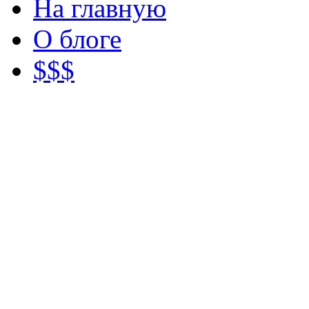
На главную
О блоге
$$$