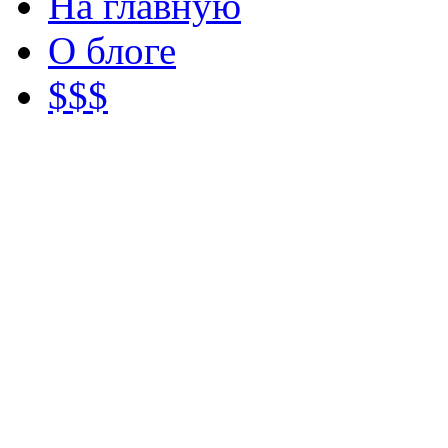
На главную
О блоге
$$$