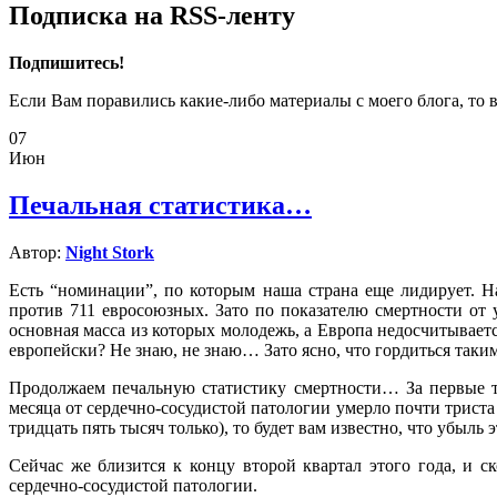
Подписка на RSS-ленту
Подпишитесь!
Если Вам поравились какие-либо материалы с моего блога, то 
07
Июн
Печальная статистика…
Автор:
Night Stork
Есть “номинации”, по которым наша страна еще лидирует. На
против 711 евросоюзных. Зато по показателю смертности от
основная масса из которых молодежь, а Европа недосчитываетс
европейски? Не знаю, не знаю… Зато ясно, что гордиться таким
Продолжаем печальную статистику смертности… За первые тр
месяца от сердечно-сосудистой патологии умерло почти триста
тридцать пять тысяч только), то будет вам известно, что убыль
Сейчас же близится к концу второй квартал этого года, и с
сердечно-сосудистой патологии.