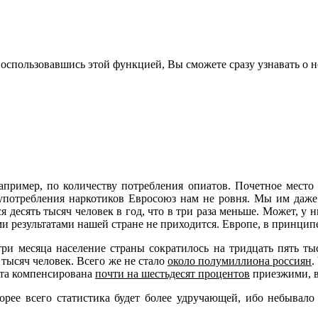
воспользовавшись этой функцией, Вы сможете сразу узнавать о н
пример, по количеству потребления опиатов. Почетное место 
 употребления наркотиков Евросоюз нам не ровня. Мы им даже 
я десять тысяч человек в год, что в три раза меньше. Может, у
и результатами нашей стране не приходится. Европе, в принципе
и месяца население страны сократилось на тридцать пять тыс
 тысяч человек. Всего же не стало
около полумиллиона россиян
.
 эта компенсирована
почти на шестьдесят процентов
приезжими, в
корее всего статистика будет более удручающей, ибо небывал