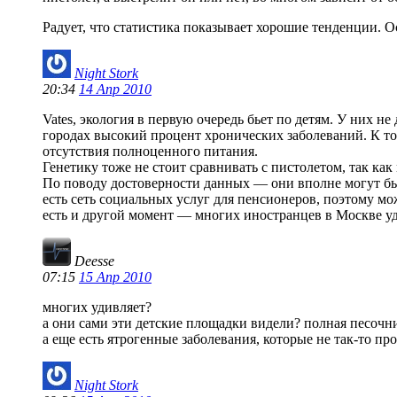
Радует, что статистика показывает хорошие тенденции. 
Night Stork
20:34
14 Апр 2010
Vates, экология в первую очередь бьет по детям. У них 
городах высокий процент хронических заболеваний. К то
отсутствия полноценного питания.
Генетику тоже не стоит сравнивать с пистолетом, так как
По поводу достоверности данных — они вполне могут бы
есть сеть социальных услуг для пенсионеров, поэтому м
есть и другой момент — многих иностранцев в Москве у
Deesse
07:15
15 Апр 2010
многих удивляет?
а они сами эти детские площадки видели? полная песочни
а еще есть ятрогенные заболевания, которые не так-то п
Night Stork