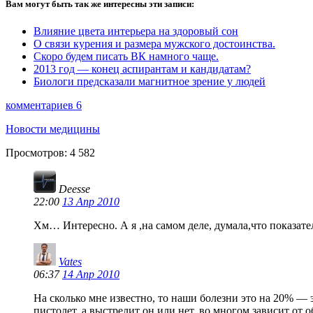
Вам могут быть так же интересны эти записи:
Влияние цвета интерьера на здоровый сон
О связи курения и размера мужского достоинства.
Скоро будем писать ВК намного чаще.
2013 год — конец аспирантам и кандидатам?
Биологи предсказали магнитное зрение у людей
комментариев 6
Новости медицины
Просмотров:
4 582
Deesse
22:00
13 Апр 2010
Хм… Интересно. А я ,на самом деле, думала,что показат
Vates
06:37
14 Апр 2010
На сколько мне известно, то наши болезни это на 20% —
пистолет, а выстрелит он или нет, во многом зависит от