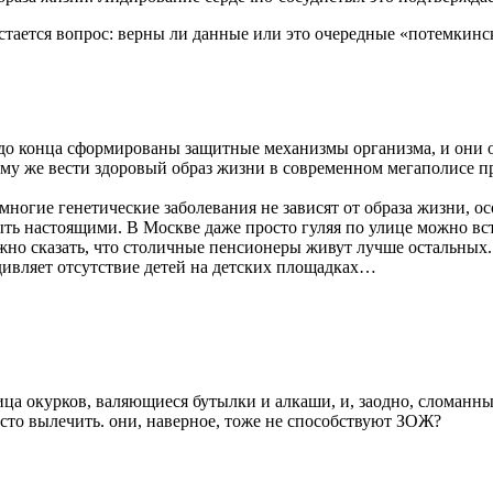
Остается вопрос: верны ли данные или это очередные «потемкинс
не до конца сформированы защитные механизмы организма, и они 
му же вести здоровый образ жизни в современном мегаполисе пр
 многие генетические заболевания не зависят от образа жизни, ос
ть настоящими. В Москве даже просто гуляя по улице можно вс
ожно сказать, что столичные пенсионеры живут лучше остальных
дивляет отсутствие детей на детских площадках…
ца окурков, валяющиеся бутылки и алкаши, и, заодно, сломанны
росто вылечить. они, наверное, тоже не способствуют ЗОЖ?