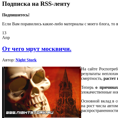
Подписка на RSS-ленту
Подпишитесь!
Если Вам поравились какие-либо материалы с моего блога, то 
13
Апр
От чего мрут москвичи.
Автор:
Night Stork
На сайте Роспотреб
результаты неплохи
смертность,
растет
Теперь
о причинах
злокачественные нов
Основной вклад в с
на рост числа авто
распространенности