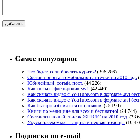
Самое популярное
Что будет, если бросить курить?
(396 286)
Состав новой автомобильной аптечки на 2010 год.
Юбилейный, сотый, пост.
(44 226)
Как скачать флеш-ролик swf.
(42 446)
Как скачать видео с YouTube.com в формате .avi бе
Как скачать видео с YouTube.com в формате .avi бе
Как быстро избавиться от синяков.
(26 190)
Книги по медицине для всех и бесплатно!
(24 744)
Составлен новый список ЖНВЛС на 2010 год.
(23 6
Укусы насекомых – защита и первая помощь.
(19 37
Подписка по e-mail