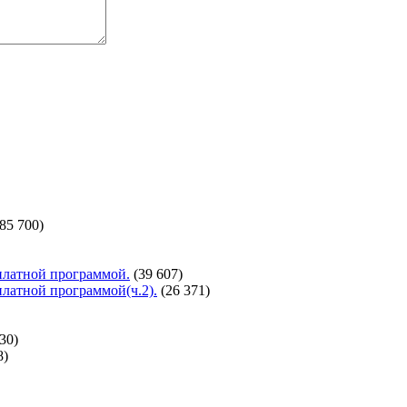
(85 700)
сплатной программой.
(39 607)
сплатной программой(ч.2).
(26 371)
30)
8)