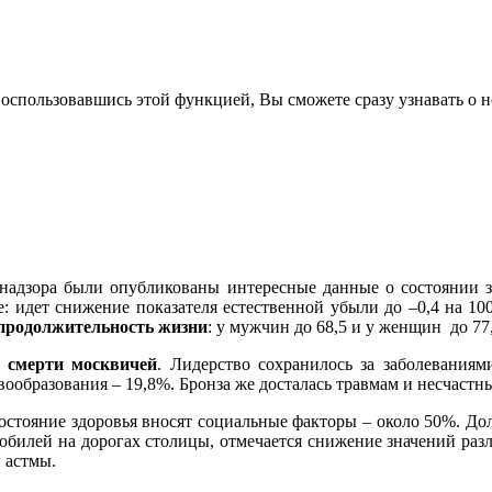
воспользовавшись этой функцией, Вы сможете сразу узнавать о н
надзора были опубликованы интересные данные о состоянии зд
е: идет снижение показателя естественной убыли до –0,4 на 100
 продолжительность жизни
: у мужчин до 68,5 и у женщин до 77,
 смерти москвичей
. Лидерство сохранилось за заболевания
ообразования – 19,8%. Бронза же досталась травмам и несчастн
остояние здоровья вносят социальные факторы – около 50%. Дол
мобилей на дорогах столицы, отмечается снижение значений раз
 астмы.