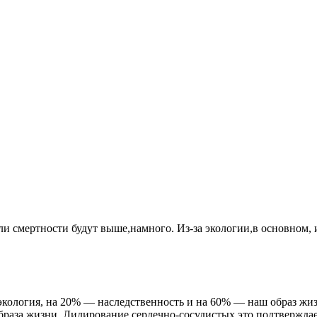
ели смертности будут выше,намного. Из-за экологии,в основном,
 экология, на 20% — наследственность и на 60% — наш образ жиз
 образа жизни. Лидирование сердечно-сосудистых это подтверждае