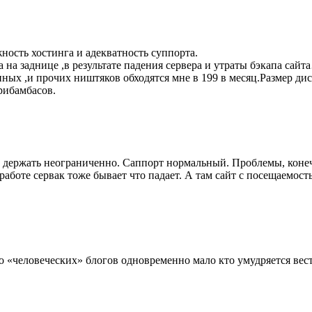
ность хостинга и адекватность суппорта.
 на заднице ,в результате падения сервера и утраты бэкапа сайт
анных ,и прочих ништяков обходятся мне в 199 в месяц.Размер ди
рибамбасов.
но держать неограниченно. Саппорт нормальный. Проблемы, конеч
работе сервак тоже бывает что падает. А там сайт с посещаемость
но «человеческих» блогов одновременно мало кто умудряется вест