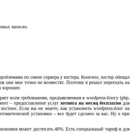
овых записях.
роблемами по смене сервера у хостера. Конечно, хостер обещал
в они мне точно не возместят. Поэтому я решил переехать на
а хорошие.
оряет всем требованиям, предъявляемым к wordpress-блогу (php,
мент – предоставление услуг
хотинга на месяц бесплатно
для
хостинг. Если вы не знаете, как установить wordpress-блог на
втоматической установки – все будет сделано за вас. Ну а при
 экономия может достигать 40%. Есть специальный тариф и для