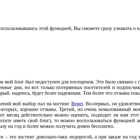
воспользовавшись этой функцией, Вы сможете сразу узнавать о н
к мой блог был недоступен для посещения. Это было связано с п
нные дни, но вот только потерянных посетителей и подписчико
орый, надеюсь, будет более надежным. Тем более что отзывы пок
жений мой выбор пал на хостинг
Beget
. Во-первых, он удовлетв
о-вторых, хорошие отзывы. Третий, но очень немаловажный мо
тот месяц действительно можно оценить, подходит ли вам этот 
хотите иметь свой блог), то можно воспользоваться функцией а
азу на год и более можно получить домен бесплатно.
и – это хостинг довольно-таки недорогой, а при заказе на год