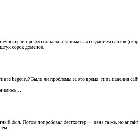
онечно, если профессионально заниматься созданием сайтов (скор
 штук сорок доменов.
тинге beget.ru? Были ли проблемы за это время, типа падения сай
атриваюсь…
нтный был. Потом попробовал бестхостер — цена та же, но аптай
нем.