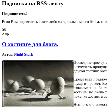
Подписка на RSS-ленту
Подпишитесь!
Если Вам поравились какие-либо материалы с моего блога, то 
06
Апр
О хостинге для блога.
Автор:
Night Stork
Последние трое суто
возместить пропуще
другой хостинг, кот
Среди всех предло
mysql и прочее). В
ознакомления. За э
хостинг( но очень 
покупке хостинга ср
Немного о стоимост