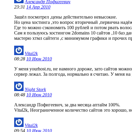
Александр Пофигеевич
23:31
14 Апр 2010
Зашёл посмотрел ,цены действительно невысокие.
Но цена хостинга ,это вопрос вторичный ,первична надёж
Где то можно сэкономить 100 рублей и потом рвать волоса
Сам я пользуюсь хостингом 2domains 10 сайтов ,10 баз д
мастерю хтмл сайтеги ,с минимумом графики и прочих п
Vital2k
08:28
10 Июн 2010
У меня yourhost.ru, не намного дороже, зато сайтов мож
сервер лежал. За полгода, нормально я считаю. У меня на 
Night Stork
08:48
10 Июн 2010
Александр Пофигеевич, за два месяца аптайм 100%.
Vital2k, Неограниченное количество сайтов это хорошо, 
Vital2k
09:54
10 Июн 2010