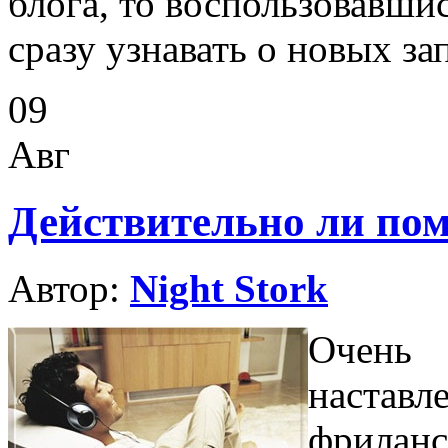
блога, то воспользовавши
сразу узнавать о новых за
09
Авг
Действительно ли по
Автор:
Night Stork
Очень
настав
фриланс