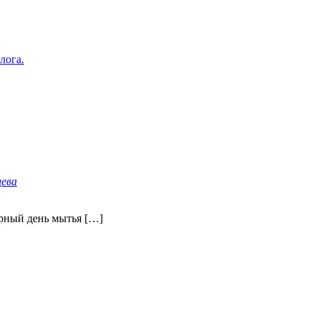
лога.
цева
рный день мытья […]