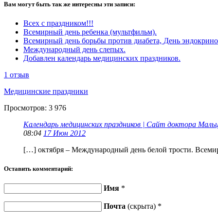
Вам могут быть так же интересны эти записи:
Всех с праздником!!!
Всемирный день ребенка (мультфильм).
Всемирный день борьбы против диабета, День эндокрино
Международный день слепых.
Добавлен календарь медицинских праздников.
1 отзыв
Медицинские праздники
Просмотров:
3 976
Календарь медицинских праздников | Сайт доктора Маль
08:04
17 Июн 2012
[…] октября – Международный день белой трости. Всеми
Оставить комментарий:
Имя
*
Почта
(скрыта) *