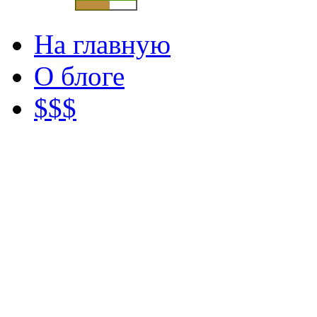
На главную
О блоге
$$$