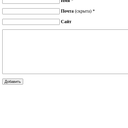
Имя
*
Почта
(скрыта) *
Сайт