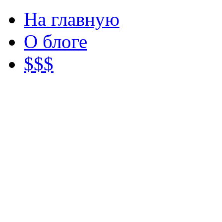
На главную
О блоге
$$$