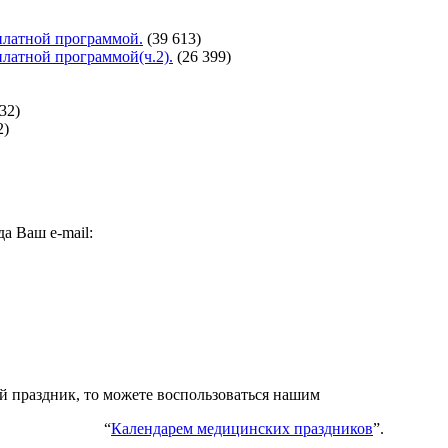
сплатной программой.
(39 613)
сплатной программой(ч.2).
(26 399)
32)
2)
а Ваш e-mail:
ий праздник, то можете воспользоваться нашим
“
Календарем медицинских праздников
”.