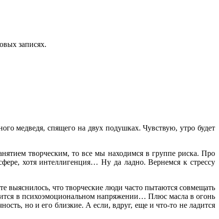
овых записях.
ного медведя, спящего на двух подушках. Чувствую, утро будет
занятием творческим, то все мы находимся в группе риска. Про
сфере, хотя интеллигенция… Ну да ладно. Вернемся к стрессу
ате выяснилось, что творческие люди часто пытаются совмещать
ходится в психоэмоциональном напряжении… Плюс масла в огонь
ость, но и его близкие. А если, вдруг, еще и что-то не ладится