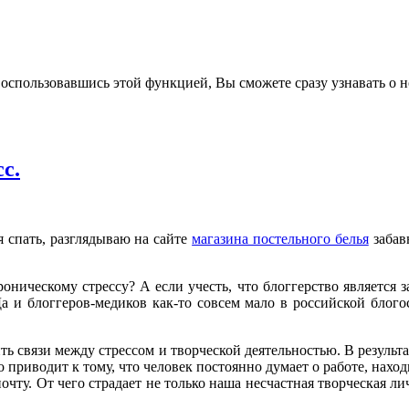
воспользовавшись этой функцией, Вы сможете сразу узнавать о н
с.
ся спать, разглядываю на сайте
магазина постельного белья
забав
хроническому стрессу? А если учесть, что блоггерство является 
 и блоггеров-медиков как-то совсем мало в российской блого
ь связи между стрессом и творческой деятельностью. В результ
о приводит к тому, что человек постоянно думает о работе, на
ту. От чего страдает не только наша несчастная творческая личн