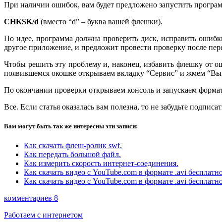
При наличии ошибок, вам будет предложено запустить прогр
CHKSK/d
(вместо “d” – буква вашей флешки).
По идее, программа должна проверить диск, исправить ошибки
другое приложение, и предложит провести проверку после пере
Чтобы решить эту проблему и, наконец, избавить флешку от 
появившемся окошке открываем вкладку “Сервис” и жмем “Вып
По окончании проверки открываем консоль и запускаем формат
Все. Если статья оказалась вам полезна, то не забудьте подпис
Вам могут быть так же интересны эти записи:
Как скачать флеш-ролик swf.
Как передать большой файл.
Как измерить скорость интернет-соединения.
Как скачать видео с YouTube.com в формате .avi бесплатн
Как скачать видео с YouTube.com в формате .avi бесплат
комментариев 8
Работаем с интернетом