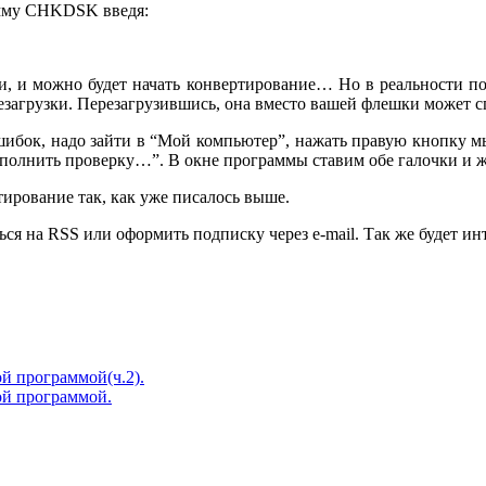
амму CHKDSK введя:
, и можно будет начать конвертирование… Но в реальности почт
загрузки. Перезагрузившись, она вместо вашей флешки может спо
ошибок, надо зайти в “Мой компьютер”, нажать правую кнопку 
олнить проверку…”. В окне программы ставим обе галочки и жд
ирование так, как уже писалось выше.
аться на RSS или оформить подписку через e-mail. Так же будет 
ой программой(ч.2).
ной программой.