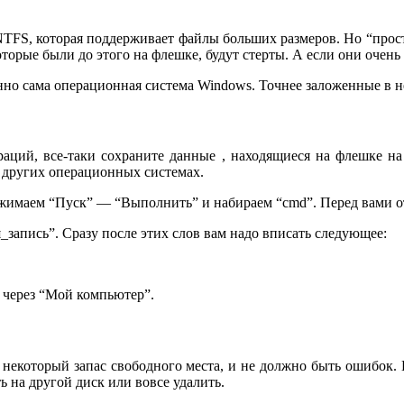
FS, которая поддерживает файлы больших размеров. Но “просто
которые были до этого на флешке, будут стерты. А если они очен
енно сама операционная система Windows. Точнее заложенные в 
аций, все-таки сохраните данные , находящиеся на флешке на
а других операционных системах.
ажимаем “Пуск” — “Выполнить” и набираем “cmd”. Перед вами от
я_запись”. Сразу после этих слов вам надо вписать следующее:
 через “Мой компьютер”.
 некоторый запас свободного места, и не должно быть ошибок.
ть на другой диск или вовсе удалить.