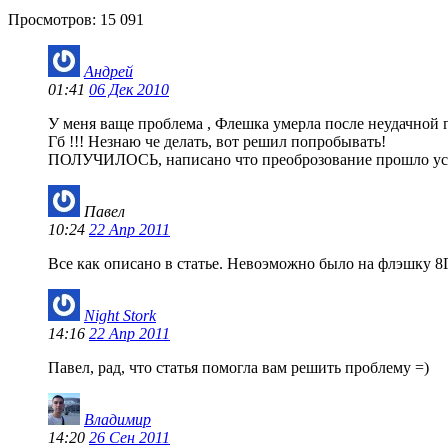
Просмотров:
15 091
Андрей
01:41
06 Дек 2010
У меня ваще проблема , Флешка умерла после неудачной ги
Гб !!! Незнаю че делать, вот решил попробывать!
ПОЛУЧИЛОСЬ, написано что преоброзование прошло успе
Павел
10:24
22 Апр 2011
Все как описано в статье. Невоэможно было на флэшку 8
Night Stork
14:16
22 Апр 2011
Павел, рад, что статья помогла вам решить проблему =)
Владимир
14:20
26 Сен 2011