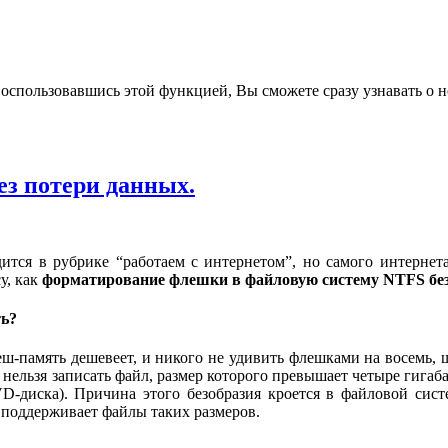
воспользовавшись этой функцией, Вы сможете сразу узнавать о н
з потери данных.
дится в рубрике “работаем с интернетом”, но самого интернет
у, как
форматирование флешки в файловую систему NTFS без
ть?
леш-память дешевеет, и никого не удивить флешками на восемь, 
: нельзя записать файл, размер которого превышает четыре гига
D-диска). Причина этого безобразия кроется в файловой си
е поддерживает файлы таких размеров.