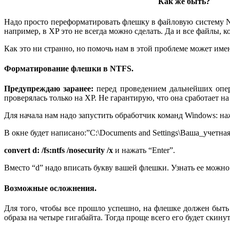
Как же быть?
Надо просто переформатировать флешку в файловую систему NT
например, в XP это не всегда можно сделать. Да и все файлы, 
Как это ни странно, но помочь нам в этой проблеме может им
Форматирование флешки в NTFS.
Предупреждаю заранее:
перед проведением дальнейших опер
проверялась только на ХР. Не гарантирую, что она сработает н
Для начала нам надо запустить обработчик команд Windows: н
В окне будет написано:”C:\Documents and Settings\Ваша_учетна
convert d: /fs:ntfs /nosecurity /x
и нажать “Enter”.
Вместо “d” надо вписать букву вашей флешки. Узнать ее можно
Возможные осложнения.
Для того, чтобы все прошло успешно, на флешке должен быть
образа на четыре гигабайта. Тогда проще всего его будет скину