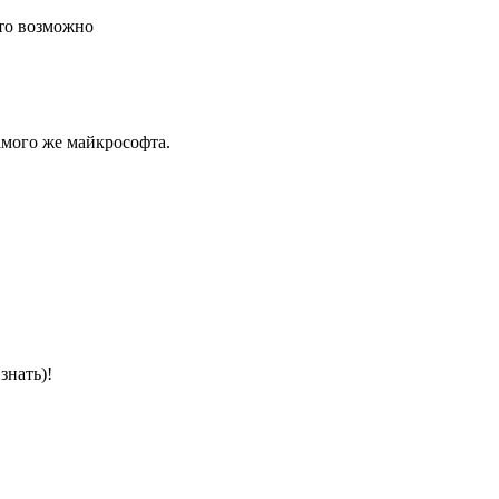
это возможно
амого же майкрософта.
знать)!