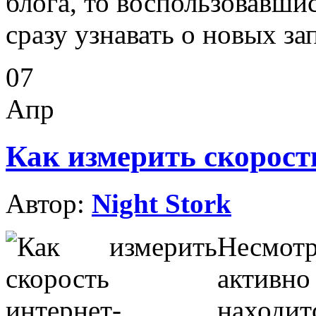
блога, то воспользовавши
сразу узнавать о новых за
07
Апр
Как измерить скорост
Автор:
Night Stork
Несмот
активн
находитс