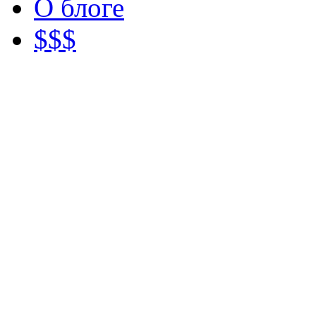
О блоге
$$$