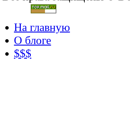
На главную
О блоге
$$$