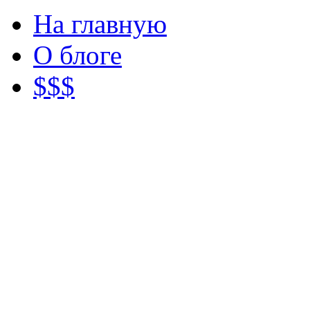
На главную
О блоге
$$$