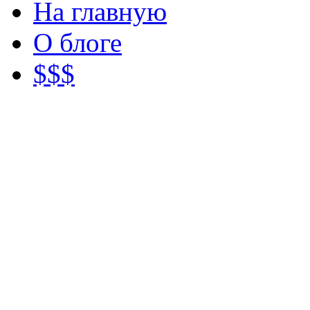
На главную
О блоге
$$$