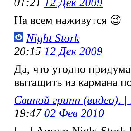
01:21
12 Дек 2009
На всем наживутся 😉
Night Stork
20:15
12 Дек 2009
Да, что угодно придум
вытащить из кармана по
Свиной грипп (видео). | 
19:47
02 Фев 2010
[…] Автор: Night Stork