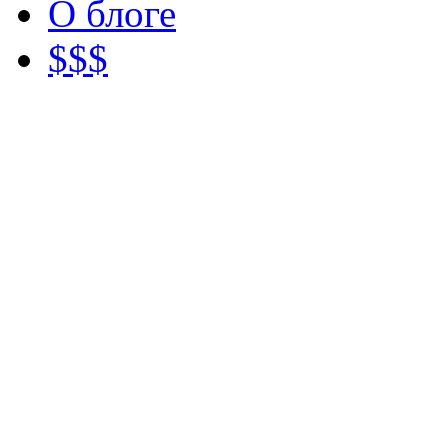
О блоге
$$$