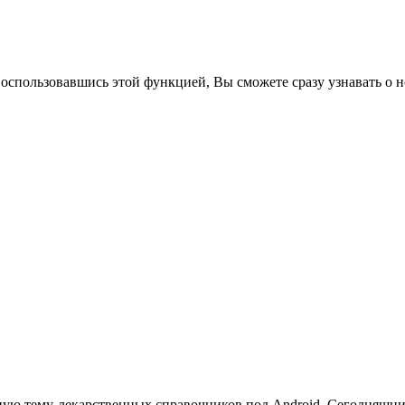
воспользовавшись этой функцией, Вы сможете сразу узнавать о н
ую тему лекарственных справочников под Android. Сегодняш