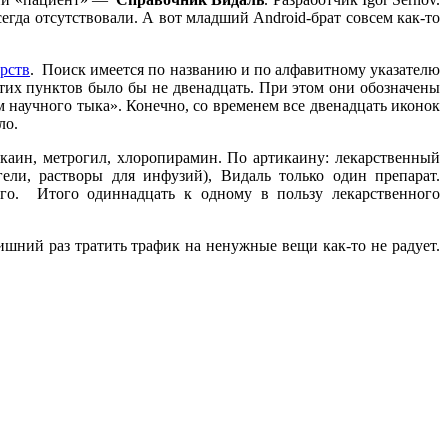
егда отсутствовали. А вот младший Android-брат совсем как-то
рств
. Поиск имеется по названию и по алфавитному указателю
этих пунктов было бы не двенадцать. При этом они обозначены
м научного тыка». Конечно, со временем все двенадцать иконок
ло.
каин, метрогил, хлоропирамин. По артикаину: лекарственный
ели, растворы для инфузий), Видаль только один препарат.
ого. Итого одиннадцать к одному в пользу лекарственного
шний раз тратить трафик на ненужные вещи как-то не радует.