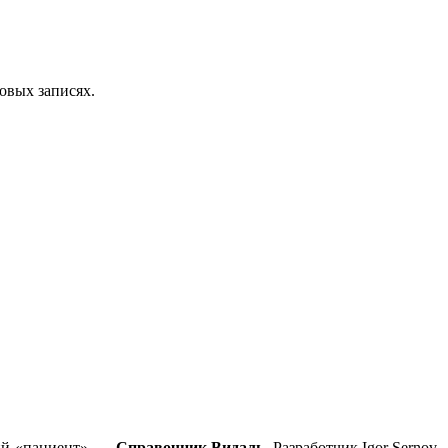
овых записях.
ний «пациент» —
Справочник Видаль
. Разработчик Igor Sernov.