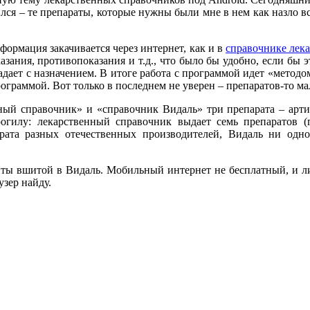
лся – те препараты, которые нужны были мне в нем как назло вс
формация закачивается через интернет, как и в
справочнике лека
зания, противопоказания и т.д., что было бы удобно, если бы 
дает с назначением. В итоге работа с программой идет «методо
рограммой. Вот только в последнем не уверен – препаратов-то ма
ный справочник» и «справочник Видаль» три препарата – арти
огилу: лекарственный справочник выдает семь препаратов (г
рата разных отечественных производителей, Видаль ни одн
ты вшитой в Видаль. Мобильный интернет не бесплатный, и ли
узер найду.