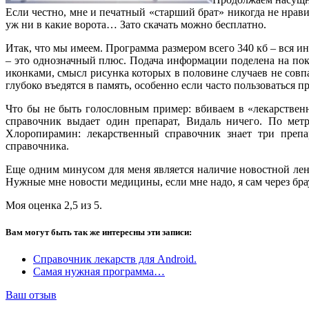
Если честно, мне и печатный «старший брат» никогда не нрави
уж ни в какие ворота… Зато скачать можно бесплатно.
Итак, что мы имеем. Программа размером всего 340 кб – вся ин
– это однозначный плюс. Подача информации поделена на пока
иконками, смысл рисунка которых в половине случаев не совпа
глубоко въедятся в память, особенно если часто пользоваться п
Что бы не быть голословным пример: вбиваем в «лекарствен
справочник выдает один препарат, Видаль ничего. По метр
Хлоропирамин: лекарственный справочник знает три препа
справочника.
Еще одним минусом для меня является наличие новостной лен
Нужные мне новости медицины, если мне надо, я сам через бра
Моя оценка 2,5 из 5.
Вам могут быть так же интересны эти записи:
Справочник лекарств для Android.
Самая нужная программа…
Ваш отзыв