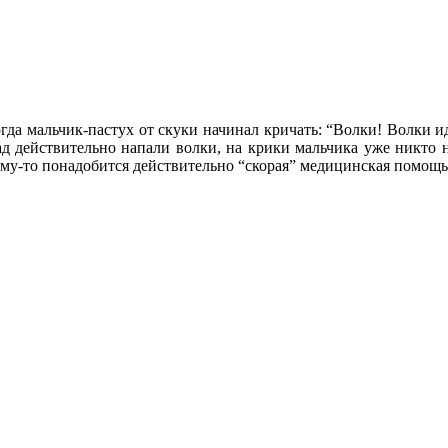
да мальчик-пастух от скуки начинал кричать: “Волки! Волки ид
тад действительно напали волки, на крики мальчика уже никто н
а кому-то понадобится действительно “скорая” медицинская помо