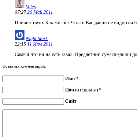
Vates
07:27
26 Май 2011
Приветствую. Как жизнь? Что-то Вас давно не видно на б
Night Stork
22:15
11 Июл 2011
Самый что ни на есть завал. Предлетний сумасшедший д
Оставить комментарий:
Имя
*
Почта
(скрыта) *
Сайт