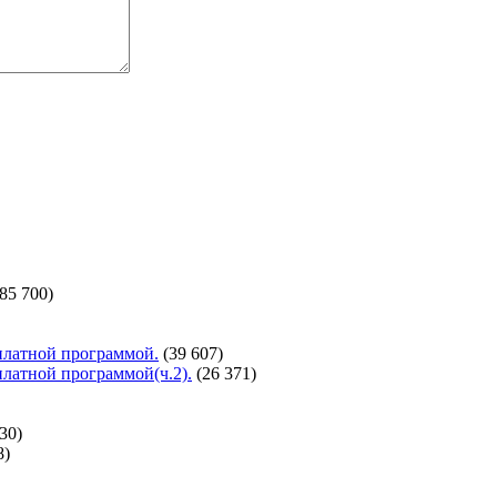
(85 700)
сплатной программой.
(39 607)
сплатной программой(ч.2).
(26 371)
30)
8)