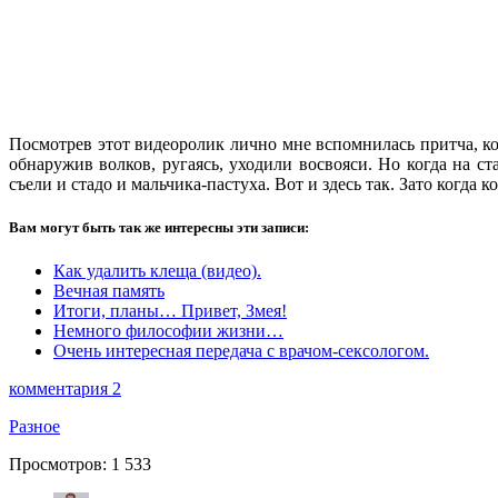
Посмотрев этот видеоролик лично мне вспомнилась притча, ког
обнаружив волков, ругаясь, уходили восвояси. Но когда на с
съели и стадо и мальчика-пастуха. Вот и здесь так. Зато когд
Вам могут быть так же интересны эти записи:
Как удалить клеща (видео).
Вечная память
Итоги, планы… Привет, Змея!
Немного философии жизни…
Очень интересная передача с врачом-сексологом.
комментария 2
Разное
Просмотров:
1 533