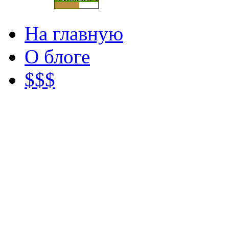
На главную
О блоге
$$$