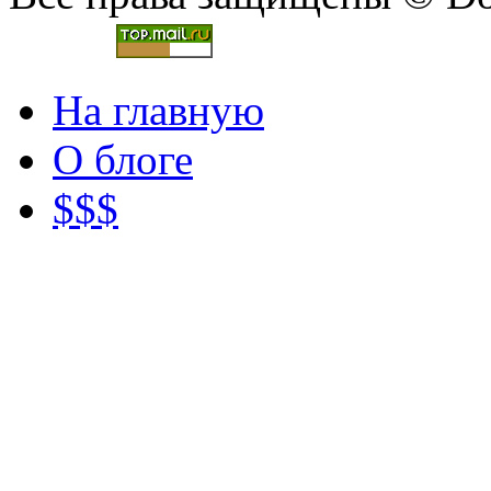
На главную
О блоге
$$$