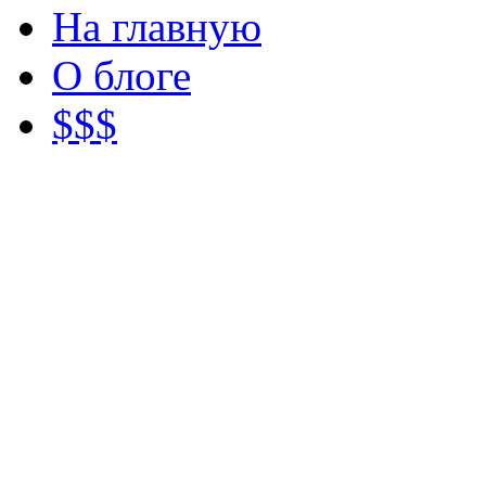
На главную
О блоге
$$$