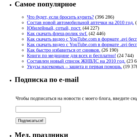
Самое популярное
Что будет, если бросить курить?
(396 286)
Состав новой автомобильной аптечки на 2010 год.
Юбилейный, сотый, пост.
(44 227)
Как скачать флеш-ролик swf.
(42 446)
Как скачать видео с YouTube.com в формате .avi бе
Как скачать видео с YouTube.com в формате .avi бе
Как быстро избавиться от синяков.
(26 190)
Книги по медицине для всех и бесплатно!
(24 744)
Составлен новый список ЖНВЛС на 2010 год.
(23 6
Укусы насекомых – защита и первая помощь.
(19 37
Подписка по e-mail
Чтобы подписаться на новости с моего блога, введите сюд
Мед. праздники