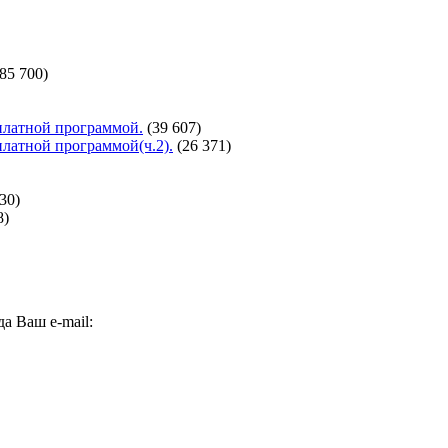
(85 700)
сплатной программой.
(39 607)
сплатной программой(ч.2).
(26 371)
30)
8)
а Ваш e-mail: