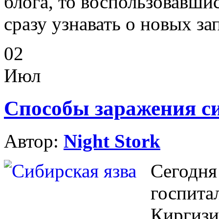
блога, то воспользовавши
сразу узнавать о новых за
02
Июл
Способы заражения си
Автор:
Night Stork
Сегодн
госпита
Киргизи