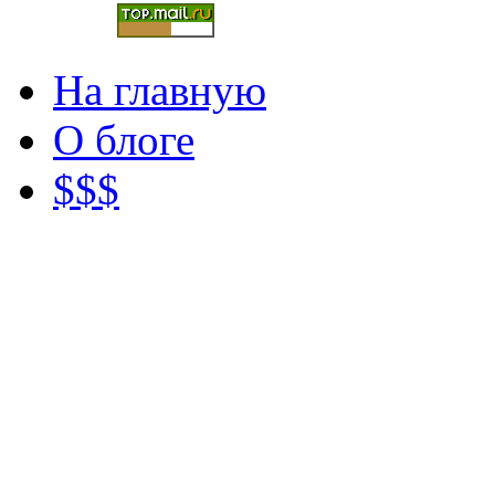
На главную
О блоге
$$$