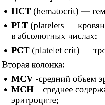
HCT
(hematocrit) — ге
PLT
(platelets — кров
в абсолютных числах;
PCT
(platelet crit) — т
Вторая колонка:
MCV
-средний объем э
MCH
– среднее содерж
эритроците;